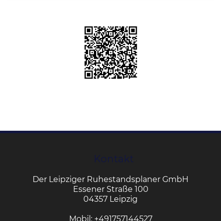
Kontakt
Der Leipziger Ruhestandsplaner GmbH
Essener Straße 100
04357 Leipzig
Mobil:
+491757144527