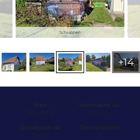
Schuppen
+14
Preis:
Wohnfläche ca.:
300.000 €
102 m²
Grundstück ca.:
Zimmeranzahl:
734 m²
5