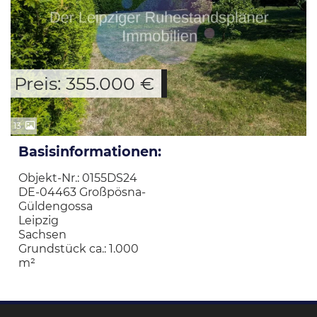
Preis: 355.000 €
13
Basisinformationen:
Objekt-Nr.: 0155DS24
DE-04463 Großpösna-
Güldengossa
Leipzig
Sachsen
Grundstück ca.: 1.000
m²