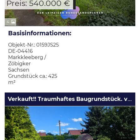
Preis: 540.000 €
4
Basisinformationen:
Objekt-Nr.: 0159JS25
DE-04416
Markkleeberg /
Zöbigker
Sachsen
Grundstück ca.: 425
m²
Verkauft!! Traumhaftes Baugrundstück. von 1.000 m², ruhige Lage. Nähe Störmthaler Markkleeberger See