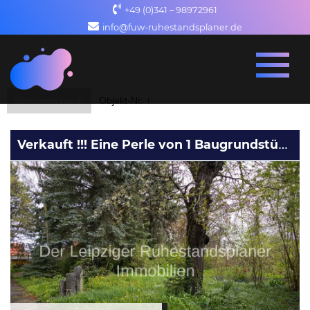
+49 (0)341 – 98972961
info@fuw-ruhestandsplaner.de
Sortieren nach
Objekt-Nr. ↑
Verkauft !!! Eine Perle von 1 Baugrundstück in der Nähe vom Cospudener See mit ca. 425qm