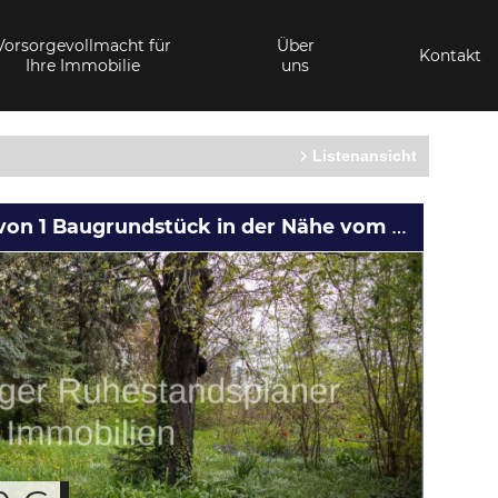
Vorsorgevollmacht für
Über
Kontakt
Ihre Immobilie
uns
Listenansicht
Verkauft !!! Eine Perle von 1 Baugrundstück in der Nähe vom Cospudener See mit ca. 425qm