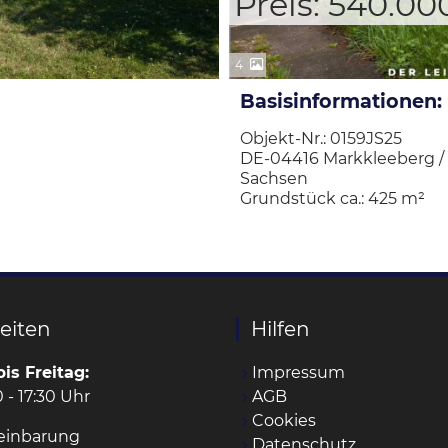
Preis: 540.00
4
Basisinformationen:
Objekt-Nr.: 0159JS25
DE-04416 Markkleeberg /
Sachsen
Grundstück ca.: 425 m²
eiten
Hilfen
is Freitag:
Impressum
 - 17:30 Uhr
AGB
Cookies
einbarung
Datenschutz