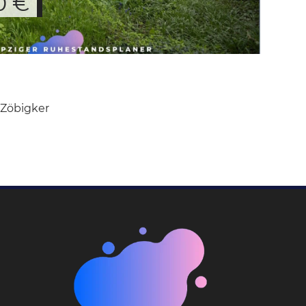
0 €
 Zöbigker