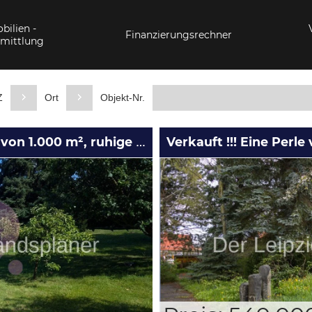
ilien -
Finanzierungsrechner
mittlung
Z
Ort
Objekt-Nr.
Verkauft!! Traumhaftes Baugrundstück. von 1.000 m², ruhige Lage. Nähe Störmthaler Markkleeberger See