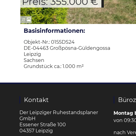
Preis: 355.000 €
13
Basisinformationen:
Objekt-Nr.: 0155DS24
DE-04463 Großpösna-Güldengossa
Leipzig
Sachsen
Grundstück ca.: 1.000 m²
Kontakt
Büroz
Der Leipziger Ruhestandsplaner
Montag b
GmbH
von 09:30
Essener Straße 100
04357 Leipzig
nach Ver