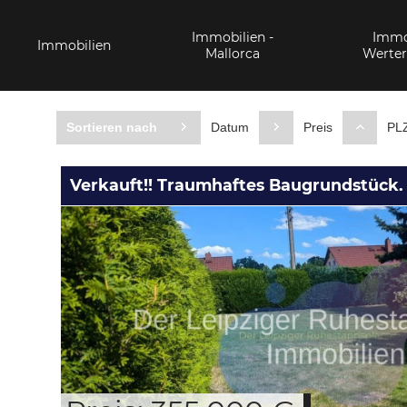
Immobilien -
Immob
Immobilien
Mallorca
Werter
Sortieren nach
Datum
Preis
PL